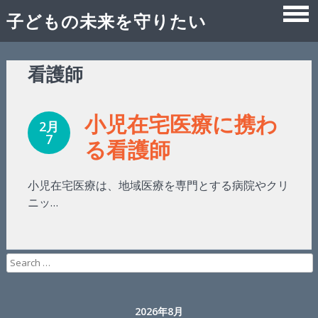
子どもの未来を守りたい
Skip
看護師
to
content
小児在宅医療に携わ
2月
7
る看護師
小児在宅医療は、地域医療を専門とする病院やクリ
ニッ…
Search
for:
2026年8月